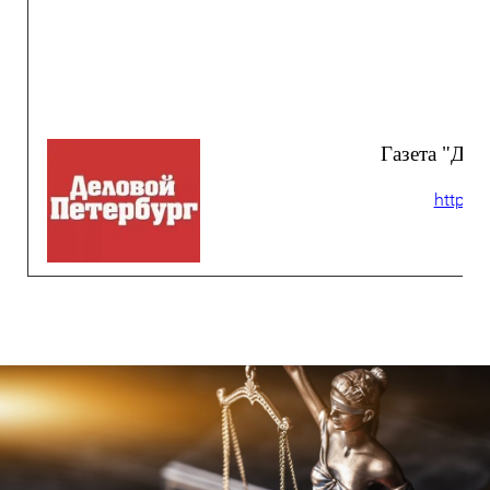
Газета "Дел
https: