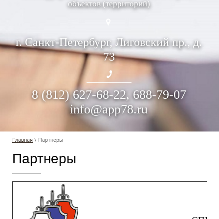
объектов (территорий)
г. Санкт-Петербург,
Лиговский пр., д.
73
8 (812) 627-68-22, 688-79-07
info@app78.ru
Главная
\ Партнеры
Партнеры