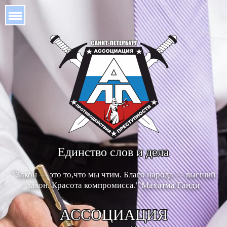
Единство слов и дела
"Закон — это то,что мы чтим.
Благо народа — высший
закон.
Красота компромисса."
Махатма Ганди
АССОЦИАЦИЯ