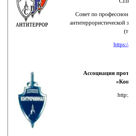
СПК А
Совет по профессионал
антитеррористической за
(тер
https://sp
Ассоциация против
«Контр
http://c